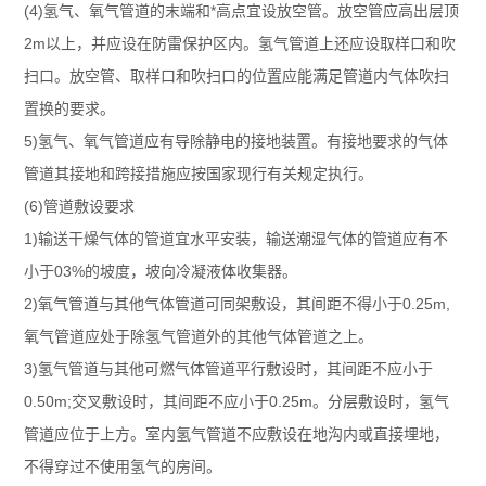
(4)氢气、氧气管道的末端和*高点宜设放空管。放空管应高出层顶
2m以上，并应设在防雷保护区内。氢气管道上还应设取样口和吹
扫口。放空管、取样口和吹扫口的位置应能满足管道内气体吹扫
置换的要求。
5)氢气、氧气管道应有导除静电的接地装置。有接地要求的气体
管道其接地和跨接措施应按国家现行有关规定执行。
(6)管道敷设要求
1)输送干燥气体的管道宜水平安装，输送潮湿气体的管道应有不
小于03%的坡度，坡向冷凝液体收集器。
2)氧气管道与其他气体管道可同架敷设，其间距不得小于0.25m,
氧气管道应处于除氢气管道外的其他气体管道之上。
3)氢气管道与其他可燃气体管道平行敷设时，其间距不应小于
0.50m;交叉敷设时，其间距不应小于0.25m。分层敷设时，氢气
管道应位于上方。室内氢气管道不应敷设在地沟内或直接埋地，
不得穿过不使用氢气的房间。