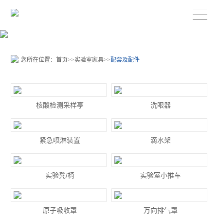
您所在位置：
首页
>>
实验室家具
>>
配套及配件
核酸检测采样亭
洗眼器
紧急喷淋装置
滴水架
实验凳/椅
实验室小推车
原子吸收罩
万向排气罩