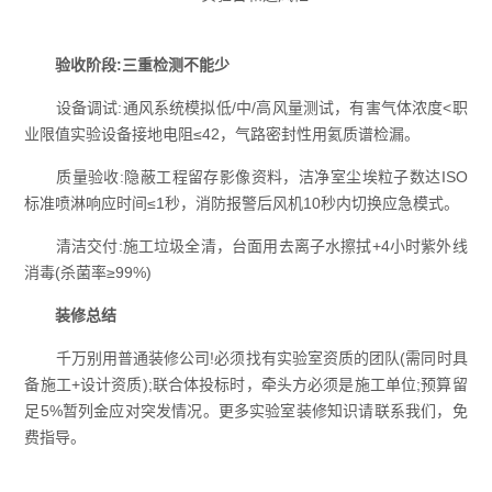
验收阶段:三重检测不能少
设备调试:通风系统模拟低/中/高风量测试，有害气体浓度<职
业限值实验设备接地电阻≤42，气路密封性用氦质谱检漏。
质量验收:隐蔽工程留存影像资料，洁净室尘埃粒子数达ISO
标准喷淋响应时间≤1秒，消防报警后风机10秒内切换应急模式。
清洁交付:施工垃圾全清，台面用去离子水擦拭+4小时紫外线
消毒(杀菌率≥99%)
装修总结
千万别用普通装修公司!必须找有实验室资质的团队(需同时具
备施工+设计资质);联合体投标时，牵头方必须是施工单位;预算留
足5%暂列金应对突发情况。更多实验室装修知识请联系我们，免
费指导。