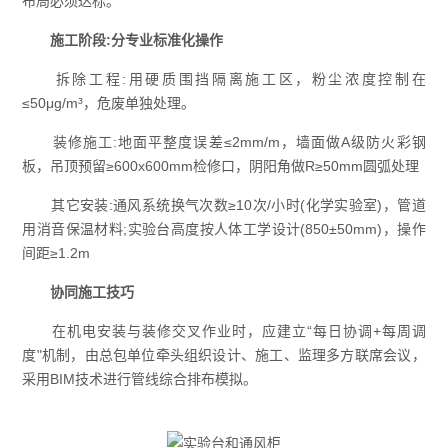
布局必须达标。
施工阶段:分专业标准化操作
拆除工程:用硬质围挡隔离施工区，粉尘浓度控制在
≤50μg/m³，危废单独处理。
装修施工:地面平整度误差≤2mm/m，墙面做A级防火彩钢
板，吊顶预留≥600x600mm检修口，阴阳角做R≥50mm圆弧处理
其它安装:通风系统换气次数≥10次/小时(化学实验室)，管道
用消音保温材料;实验台高度按人体工学设计(850±50mm)，操作
间距≥1.2m
协同施工技巧
在机电安装与装修交叉作业时，应建立“每日协调+每周调
度"机制，由总包单位牵头组织设计、施工、监理多方联席会议，
采用BIM技术进行管线综合排布模拟。