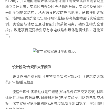
≥1.2m)，并采用耐酸碱环氧树脂地面;而生物安全实验室则需设置
独立负压系统，实验区与办公区严格物理分隔，实验台及通风柜
采用全钢框架结构，地面铺设PVC防静电地胶，吊顶使用矿棉
板，墙体配备观光窗以实现可视化监控(参考某生物医疗实验室案
例，实验区与辅助区通过智能门禁系统隔离，确保生物安全管
控)。改建项目更要检测原有水电线路和墙体耐腐蚀性，避免返
工。
设计阶段:合规性大于颜值
设计图需严格对照《生物安全实验室规范》《建筑防火规
范》审核!重点检查:
流程合理性:实验动线是否顺畅(如样品传递不交叉污染);材料
适配性:地面选防静电/耐酸碱材质(电子实验室用防静电架空地
板，化学实验室铺环氧树脂);消防合规:安全出口宽度、应急照明