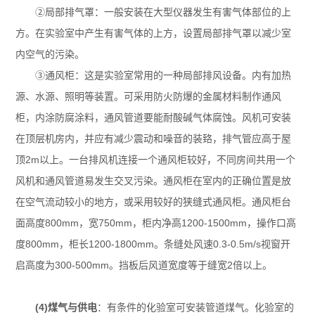
②局部排气罩：一般安装在大型仪器发生有害气体部位的上
方。在实验室中产生有害气体的上方，设置局部排气罩以减少室
内空气的污染。
③
通风柜
：这是实验室常用的一种局部排风设备。内有加热
源、水源、照明等装置。可采用防火防爆的金属材料制作通风
柜，内涂防腐涂料，通风管道要能耐酸碱气体腐蚀。风机可安装
在顶层机房内，并应有减少震动和噪音的装臵，排气管应高于屋
顶2m以上。一台排风机连接一个通风柜较好，不同房间共用一个
风机和通风管道易发生交叉污染。通风柜在室内的正确位置是放
在空气流动较小的地方，或采用较好的狭缝式通风柜。通风柜台
面高度800mm，宽750mm，柜内净高1200-1500mm，操作口高
度800mm，柜长1200-1800mm。条缝处风速0.3-0.5m/s视窗开
启高度为300-500mm。挡板后风道宽度等于缝宽2倍以上。
(4)煤气与供电
：有条件的化验室可安装管道煤气。化验室的