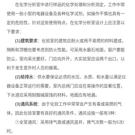
在化学分析室中进行样品的化学处理和分析测定，工作中常
使用一些小型的电器设备及各种化学试剂，如操作不慎也具有一
定的危险性，针对这些使用特点，在化学分析室设计上应注意以
下要求：
(1)建筑要求
：化验室的建筑应耐火或用不易燃的材料建成，
隔断和顶棚也要考虑到防火性能。可采用水磨石地面，窗户要能
防尘，室内采光要好，门应向外开，大实验室应设两个出口，以
利于发生意外时人员的撤离。
(2)给排水
：供水要保证必须的水压、水质、和水量以满足仪
器设备正常运行的需要，室内总阀门应设在易操作的显著位置，
下水道应采用耐酸碱腐蚀的材料，地面应有地漏。
(3)通风系统
：由于化验工作中常常会产生有毒或易燃的气
体，因此化验室要有良好的通风条件，通风设施一般有3种：
①全室通风：采用排气扇或通风竖井，换气次数一般为5次/
时。