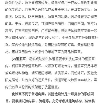
腐蚀性物品，故不要购置过多。储藏室仅用于存放少量近期要用
的化学药品，且要符合危险品存放安全要求。要具有防明火、防
潮湿、防高温、防日光直射、防雷电的功能。药品储藏室房间应
朝北、干燥、通风良好，顶棚应遮阳隔热，门窗应坚固，窗应为
高窗，门窗应设遮阳板。门应朝外开。易燃液体储藏室室温一般
不许超过28℃，爆炸品不许超过30℃。少量危险品可分类隔离贮
存。室内设排气降温风扇，采用防爆型照明灯具。备有消防器
材。可以采用符合上述条件的半地下室为药品储藏室。
(2)钢瓶室
：易燃或助燃气体钢瓶要求安放在室外的钢瓶室
内，钢瓶室要求远离热源、火源及可燃物仓库。钢瓶室要用非燃
或难燃材料构造，墙壁用防爆墙，轻质顶盖，门朝外开。要避免
阳光照射，并有良好的通风条件。钢瓶距明火热源10m以上，室
内设有直立稳固的铁架用于放置钢瓶。
化验室不同于普通房间，其建造设计是一项复杂的系统项
目，要根据试验内容 、流程等，充分考虑其建筑结构、装修装