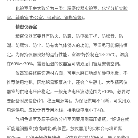
化验室用房大致分为三类：精密仪器实验室、化学分析实验
室、辅助室(办公室、储藏室、钢瓶室等)
。
精密仪器室
精密仪器室要具有防火、防震、防电磁干扰、防噪音、防
潮、防腐蚀、防尘、防有害气体侵入的功能，室温尽可能保持恒
定。为保持仪器良好的运行性能，室温*好控制在18~25℃。湿度
在60%～70%，需要恒温的仪器室可装双层门窗及安装空调。
仪器室装修装饰选材方面，可用水磨石地或防静电地板，不
推荐使用地毯，因地毯易积聚灰尘，还会产生静电、大型精密仪
器室的供电电压应稳定，一般允许电压波动范围为±10%。必要时
要配备附属设备(如，稳压电源等)。为保证供电不间断，可采用双
电源供电。应设计有专用地线，接地极电阻小于4Ω。
气相色谱室及原子吸收分析室因要用到高压钢瓶，*好设在就
近能建钢瓶室(方向朝北)的位置。放仪器用的
实验台
与墙距离
500mm，以便于操作与维修，室内有有良好的通风，原子吸收仪