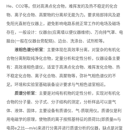
He、CO2等。但对高沸点化合物，难挥发的及热不稳定的化合
物、离子化合物、高聚物的分离却无能为力。要求局部排风及避
免阳光直射在仪器上，避免影响电路系统正常工作的电场及磁场
存在，一般设计：仪器台(应离墙以便仪器维修)、万向排气罩、电
脑台(一般在仪器台旁配臵)、边台、洗涤台、试剂柜等。
液相色谱分析室
：主要体现在高效率分离，对复杂的有机化
合物分离制取纯净化合物，定量分析和定性分析，仪器设备主要
有：高效液相色谱仪，适宜于高沸点化合物、难挥发化合物、热
不稳定化合物、离子化合物、高聚物等，弥补气相色谱仪的不
足。环境和实验室基础装备设计要求与气相色谙室相近。
质谱分析室
：主要是对纯有机物的定性分析，实现对有机化
合物的分子量、分子式、分子结构的测定，分析样品可以是气
体、液体、固体，主要设备有质谱仪、气-质联用仪。质谱仪是利
用电磁学的原理，使物质的离子按照基特征的质荷比(即质量m与
电荷e之比—m/e)来进行分离并进行质谱分析的仪器，缺点是对复