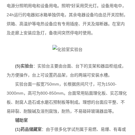
电源分照明用电和设备用电。照明*好采用荧光灯。设备用电中，
24h运行的电器如冰箱单独供电，其余电器设备均由总开关控制，
烘箱、高温炉等电热设备应有专用插座、开关及熔断器。在室内
及走廊上安装应急灯，备夜间突然停电时使用。
(5)实验台
：实验台主要由台面、台下的支架和器皿柜组成，
为方便操作，台上可设置药品架，台的两端可安装水槽。
实验台面一般宽750mm，长根据房间尺寸，可为1500-
3000mm，高可为800-850mm。台面常用贴面理化板、实芯理化
板、耐腐人造石或水磨石预制板等制成。理想的台面应平整、不
易碎裂、耐酸碱及溶剂腐蚀，耐热，不易碰碎玻璃器皿等。
辅助室
(1)药品储藏室
：由于很多化学试剂属于易燃、易爆、有毒或