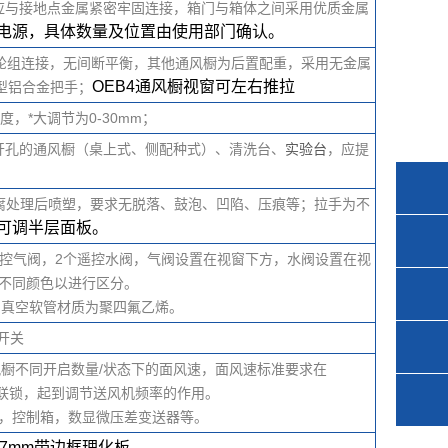
应与接地点金属紧密牢固连接，箱门与箱体之间采用优质金属
电源，具体数量及位置由使用部门确认。
轮组连接，无间断平衡，其他通风橱为后置配重，采用无金属
OEB4通风橱视窗可左右推拉
型铝合金把手；
，*大调节为0-30mm；
开孔的通风橱（桌上式、侧配种式）、清洗台、
实验台
，应提
腐处理后喷塑，要求无脱落、鼓泡、凹陷、压痕等；拉手为不
可调半层面板。
遥控气阀，2个遥控水阀，气阀设置在视窗下方，水阀设置在视
不同颜色以进行区分。
中真空软管材质为聚四氟乙烯。
开关
橱不同开启数量/状态下的面风速，面风速标准要求在
风机联锁，起到调节送风机频率的作用。
器，控制箱，数显微压差变送器等。
.7mm
带边框理化板。