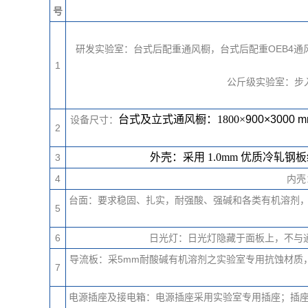
号
研发实验室：台式后配重通风橱，台式后配重OEB4通
1
公斤级实验室：步入
台式
及立式
通风橱：1800×
90
0×
3000
m
设备尺寸：
2
外壳：采用 1.0mm 优质冷
3
4
内壳
台面：要求稳固、扎实，耐强酸、强碱和各类有机溶剂，
5
6
日光灯：日光灯隐藏于面板上，不与通
导流板：采5mm耐酸碱有机溶剂之实验室专用抗蚀材质
7
电源插座及接电箱：电源插座采用实验室专用插座；插座