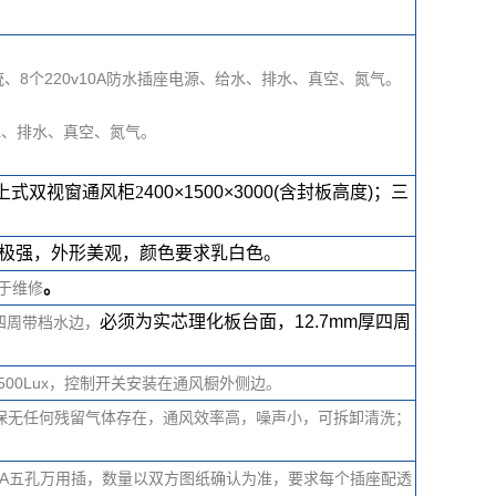
、8个220v10A防水插座电源、给水、排水、真空、氮气。
。
水、排水、真空、氮气。
。
上式双视窗通风柜2
400
×1
500
×3
000(
含封板高度
)
；三
性极强，外形美观，颜色要求乳白色。
。
于维修
必须为
实芯理化板台面
，
1
2.7mm
厚四周
四周带档水边，
00Lux，控制开关安装在通风橱外侧边。
保无任何残留气体存在，通风效率高，噪声小，可拆卸清洗；
0A五孔万用插，数量以双方图纸确认为准，要求每个插座配透