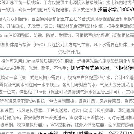
接线汇总至统一接线箱，甲方仅提供主电源接入总接线箱；接电箱内地线
按需求
增加3
80V
统一的锁，确保一把钥匙开所有配电箱。步入式通风柜
橱均为双侧操作，台面通风橱和配重在立柱的台式通风橱视窗配重利用换
修，升降自如，无噪音；窗口：铝型材配合塑料型材边框，把手采用流线
0mm注塑调整脚，防震、防潮、耐腐蚀，可根据室内地坪适当调整柜体高度
风橱柜体尾气接管（PVC）应连接到上方尾气主管。凡下水需要在柜体上
供柜体开孔。
柜体可采用1.0mm厚优质镀锌冷轧钢板，焊接磨光后均施以酸洗磷化防
侧配重台式通风橱，下柜体待
或ABS扣手等，光滑、耐用、不伤手；
馏架一套（桌上式通风橱不需要）。视窗左右各配置2气1水，合计4个
需保证气阀水阀在同一水平线上。各阀门与对应的水、气龙头应分别采用
统一位置，伸出柜子1m长（保证可以连接到气源水源主管上即可），其
所有通风橱配置VAV系统，包含控制面板、紧急排风、风速传感器、急停
示和设置，带风速传感器、压差变送器，通过自动调节风机频率，满足通风
相对外界保持微负压，需安装数显压差变送器，直观体现压差情况，同时与送
或玻璃钢，模拟量执行器），VAV控制器，红外人体感应器，面风速传感
.0mm
全钢，内衬P
P
材质
5mm
板，台面采用1
2
参考样子。外壳采用1