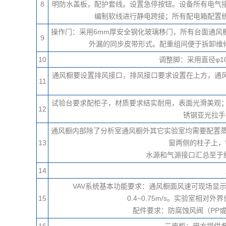
8
明防水盖板，配护套线。设置急停按钮。设备所有电气
编制软线进行静电跨接；所有配电箱配置
操作门：采用6mm厚安全钢化玻璃移门，所有台面通风
9
外漏的同步皮带形式。配重组间便于拆卸维
10
调整脚：采用直径φ1
通风橱要设置排风接口，排风接口要求设置在上方，通
11
试验台要求配柜子，材质要求结实耐用，表面光滑美观；
12
锈钢亚光拉手
通风橱内部除了分析室通风橱外其它实验室均需要配置蒸
13
窗两侧的柱子上，
水源和气源接口汇总至于
14
VAV系统基本功能要求：通风橱面风速可现场显
15
0.4~0.75m/s。实验室
配件要求：防腐蚀风阀（PP
16
三废柜：甲方提供