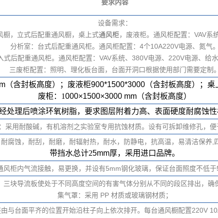
要求内容
设备需求：
风橱，立式后配重通风橱，桌上式
通风柜
，废液柜。通风柜配置：VAV系统
分析室：台式后配重通风柜。通风柜配置：4个10A220V电源、氮气
式后配重通风柜。通风柜配置：VAV系统、380V电源、220V电源、给
三废柜配置：照明、理化板台面，台面开洞口根据使用部门需要定制
m
（含封板高度）
；废液柜
9
00*
15
00*3000
（含封板高度）
；桌
废柜：1
0
00×
1500
×3000 mm（含封板高度）
轧钢板经处理后喷涂环氧树脂，要求图层附着力高、表面硬度耐腐蚀
：采用耐酸碱，有机溶剂之实验室专用抗蚀材质。设有可拆卸维修孔，便
耐腐蚀，耐刮，耐磨，耐辐射热，耐水，防静电，抗高温，易清洁保养,
带挡水总计2
5mm
厚
，采用进口品牌。
风柜内气流接触，易更换，并设有5mm钢化玻璃，保证台面照度不低于5
，三块导流板使处于不同高度空间的有害气体分别从不同的段区排出，确
集气罩：采用 PP 材质或玻璃钢材质；
由与台面平齐的位置开始沿柱子向上依次排开。每台通风橱配置220V 1